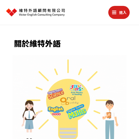
跳
至
進入
主
Main
要
Menu
內
容
關於維特外語