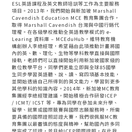
ESL英語課程及英文教師培訓等工作為主要服務
項目。2013年，我們開始與新加坡 Marshall
Cavendish Education MCE 教育集團合作，
取得 Marshall Cavendish 台灣與中國行銷代
理權。在各級學校推動全英語教學模式的 e-
Learing 資料庫 – MCEduHub，維特教育機
構創辦人李總經理，希望藉由此項推動計畫將國
內的英、數、理化、生物等學科教學直接與國際
接軌，老師們可以直接開始利用新加坡國家級的
數位教學平台，同學們更能立即與全球85國學
生同步學習英語聽、說、讀、寫四項基本技能，
並開始透過自己所得到的英文能力，學習到更多
其他學科的知識內容。2014年，新加坡MC教育
集團經李總經理建議，開始積極合作研發ICEP
/ ICMT/ ICST 等，專為同學在參加未來升學、
留學、就業或國際競賽與國際志願服務時，所需
要具備的國際證照認證大賽，我們很佩服MC教
育集團以最審慎的態度與精神，幫助國內許多同
學完成了認證，並且給ICEP國際證照，在此我