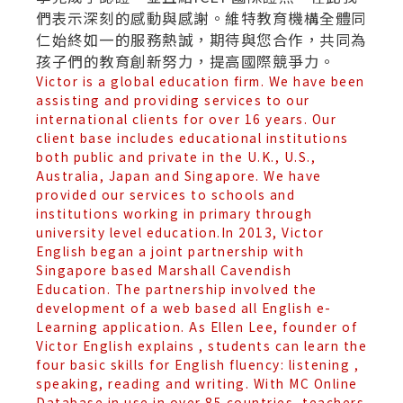
們表示深刻的感動與感謝。維特教育機構全體同
仁始終如一的服務熱誠，期待與您合作，共同為
孩子們的教育創新努力，提高國際競爭力。
Victor is a global education firm. We have been
assisting and providing services to our
international clients for over 16 years. Our
client base includes educational institutions
both public and private in the U.K., U.S.,
Australia, Japan and Singapore. We have
provided our services to schools and
institutions working in primary through
university level education.In 2013, Victor
English began a joint partnership with
Singapore based Marshall Cavendish
Education. The partnership involved the
development of a web based all English e-
Learning application. As Ellen Lee, founder of
Victor English explains , students can learn the
four basic skills for English fluency: listening ,
speaking, reading and writing. With MC Online
Database in use in over 85 countries, teachers