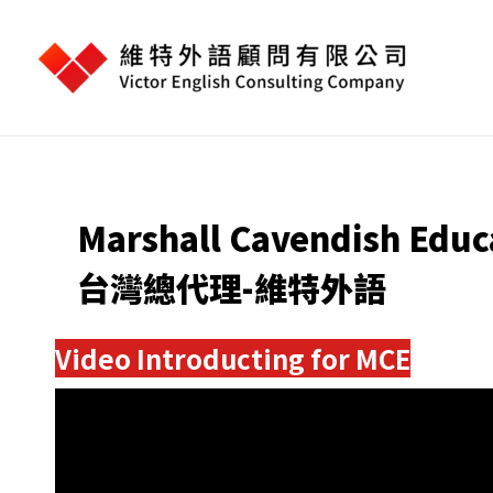
跳
至
主
要
內
容
Marshall Cavendish Educ
台灣總代理-維特外語
Video Introducting for MCE