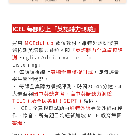
ICEL 每課線上「英語聽力測驗」
運用
MCEduHub
數位教材，維特外語研發雲
端檢測英語聽力系統。即「
英語聽力全真模擬評
測
English Additional Test for
Listening」
‧ 每課課後線上
英聽全真模擬測試
，即時評量
學生學習狀況。
‧ 每課全真聽力模擬評測，時間20-45分鐘，4
大題型與
國中英聽會考、高中英語聽力測驗 (
TELC ) 及全民英檢 ( GEPT )
相同。
‧ ICEL 全真模擬試題由
維特外語
專業外師群製
作、錄音。所有題目均經新加坡 MCE 教育集團
審題
。