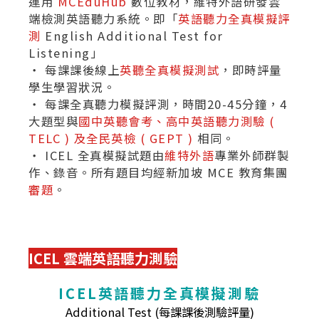
運用
MCEduHub
數位教材，維特外語研發雲
端檢測英語聽力系統。即「
英語聽力全真模擬評
測
English Additional Test for
Listening」
‧ 每課課後線上
英聽全真模擬測試
，即時評量
學生學習狀況。
‧ 每課全真聽力模擬評測，時間20-45分鐘，4
大題型與
國中英聽會考、高中英語聽力測驗 (
TELC ) 及全民英檢 ( GEPT )
相同。
‧ ICEL 全真模擬試題由
維特外語
專業外師群製
作、錄音。所有題目均經新加坡 MCE 教育集團
審題
。
ICEL 雲端英語聽力測驗
ICEL英語聽力全真模擬測驗
Additional Test (每課課後測驗評量)