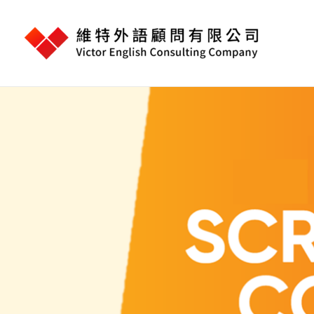
跳
至
主
要
內
容