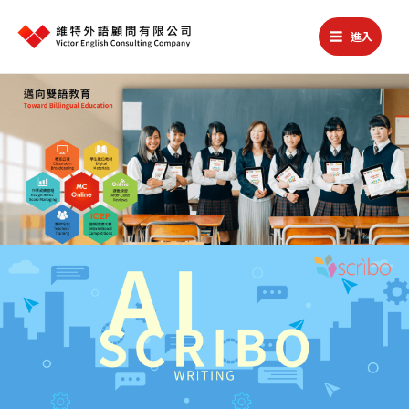
跳
至
進入
主
Main
要
Menu
內
容