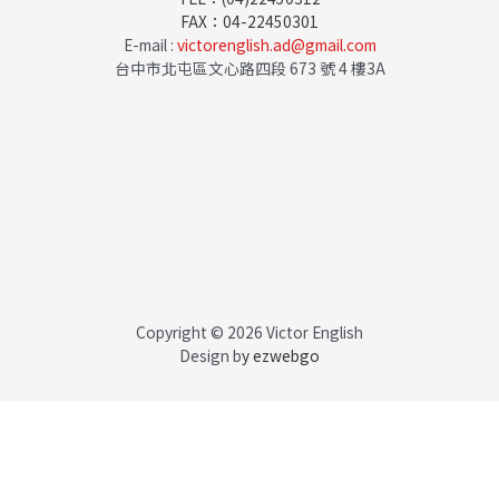
FAX：04-22450301
E-mail :
victorenglish.ad@gmail.com
台中市北屯區文心路四段 673 號 4 樓3A
Copyright © 2026 Victor English
Design b
y
ezwebgo